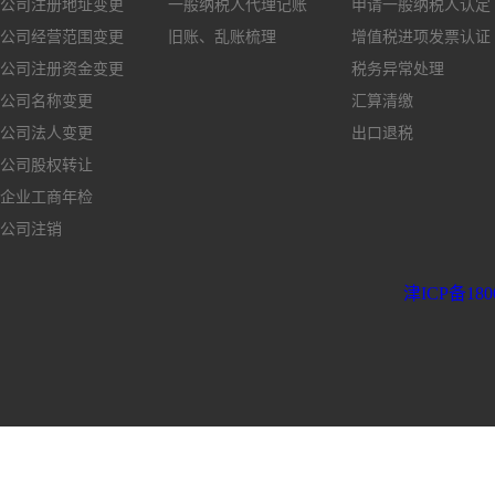
公司注册地址变更
一般纳税人代理记账
申请一般纳税人认定
公司经营范围变更
旧账、乱账梳理
增值税进项发票认证
公司注册资金变更
税务异常处理
公司名称变更
汇算清缴
公司法人变更
出口退税
公司股权转让
企业工商年检
公司注销
津ICP备180