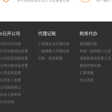
多年财税经验老会计为您量身记账
统一报价
0元开公司
代理记账
税务代办
代办公司注册
小规模企业代理记账
税控器托管
公司注册地址变更
一般纳税人代理记账
申请一般纳税人认定
公司经营范围变更
旧账、乱账梳理
增值税进项发票认证
公司注册资金变更
税务异常处理
公司名称变更
汇算清缴
公司法人变更
出口退税
公司股权转让
企业工商年检
公司注销